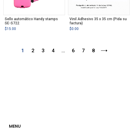
Sello automático Handy stamps
Vinil Adhesivo 35 x 35 cm (Pida su
SE-S722
factura)
$
15.00
$
0.00
1
2
3
4
…
6
7
8
MENU