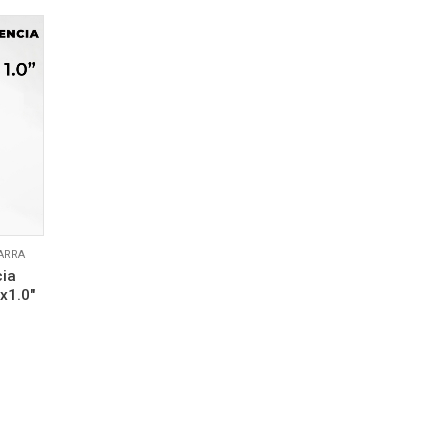
ARRA
cia
x1.0″