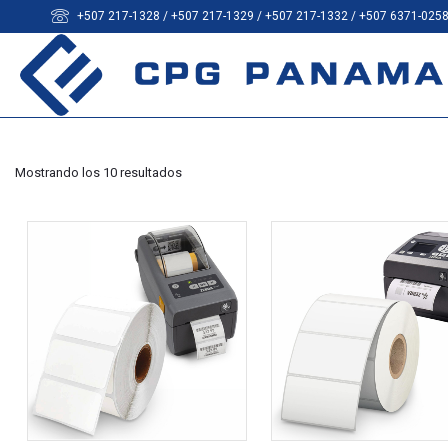
+507 217-1328 / +507 217-1329 / +507 217-1332 / +507 6371-025
Mostrando los 10 resultados