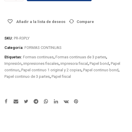
9.5″
x
11″
Añadir a la lista de deseos
Compare
de
3
partes
SKU:
PR-R3PLY
cantidad
Categoría:
FORMAS CONTINUAS
Etiquetas:
Formas continuas
,
Formas continuas de 3 partes
,
Impresión
,
impresiones fiscales
,
impresora fiscal
,
Papel bond
,
Papel
continuo
,
Papel continuo 1 original y 2 copias
,
Papel continuo bond
,
Papel continuo de 3 partes
,
Papel fiscal