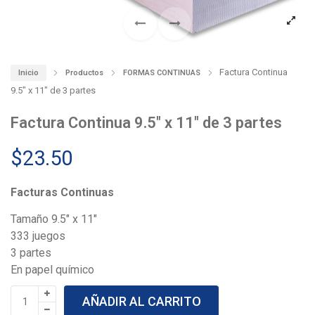
Factura Continua
Inicio
Productos
FORMAS CONTINUAS
9.5″ x 11″ de 3 partes
Factura Continua 9.5″ x 11″ de 3 partes
$
23.50
Facturas Continuas
Tamaño 9.5″ x 11″
333 juegos
3 partes
En papel químico
Factura
AÑADIR AL CARRITO
Continua