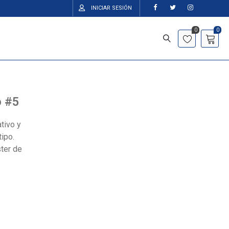
INICIAR SESIÓN
0
0
o #5
tivo y
tipo.
ter de