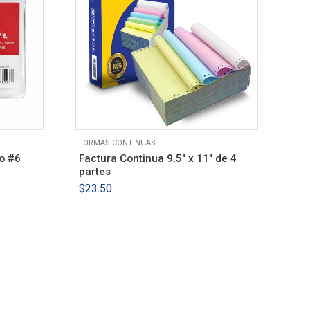
FORMAS CONTINUAS
PAP
o #6
Factura Continua 9.5″ x 11″ de 4
Imp
partes
Fac
pre
$
23.50
etc