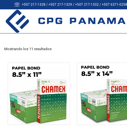
+507 217-1328 / +507 217-1329 / +507 217-1332 / +507 6371-025
Mostrando los 11 resultados