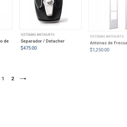
SISTEMAS ANTIHURTO
SISTEMAS ANTIHURTO
co de
Separador / Detacher
Antenas de Frecu
$
475.00
$
1,250.00
1
2