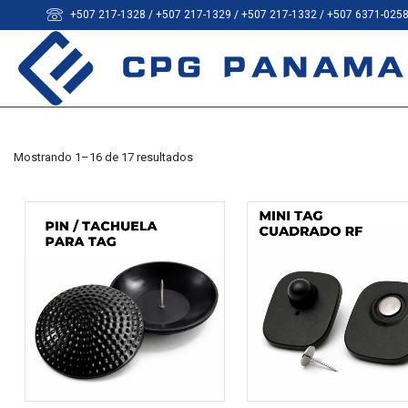
+507 217-1328 / +507 217-1329 / +507 217-1332 / +507 6371-025
Mostrando 1–16 de 17 resultados