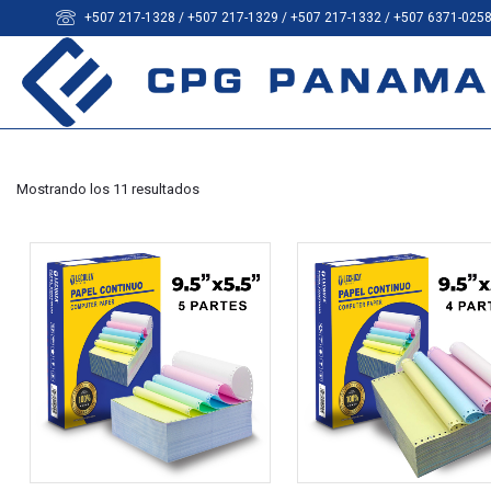
+507 217-1328 / +507 217-1329 / +507 217-1332 / +507 6371-025
Mostrando los 11 resultados