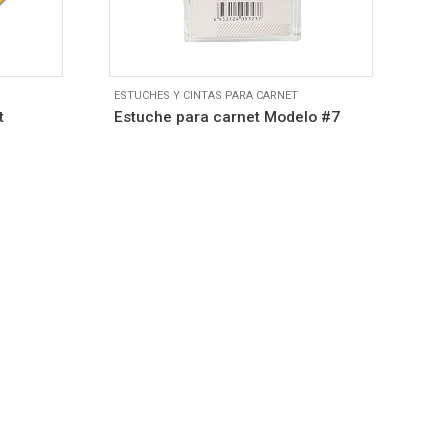
ESTUCHES Y CINTAS PARA CARNET
EST
t
Estuche para carnet Modelo #7
Cin
Mo