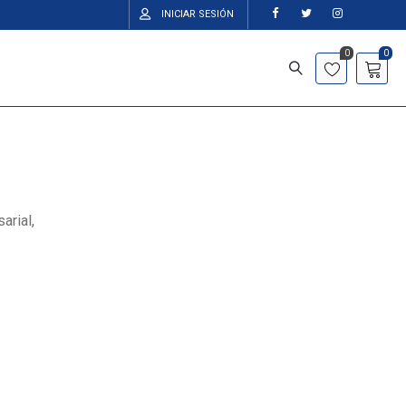
INICIAR SESIÓN
0
0
arial,